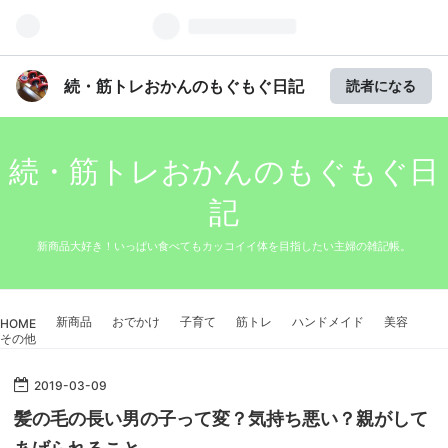
続・筋トレおかんのもぐもぐ日記
読者になる
続・筋トレおかんのもぐもぐ日
記
新商品大好き！いっぱい食べてもカッコイイ体を目指したい主婦の雑記帳。
新商品
おでかけ
子育て
筋トレ
ハンドメイド
美容
HOME
その他
2019
-
03
-
09
髪の毛の長い男の子って変？気持ち悪い？親がして