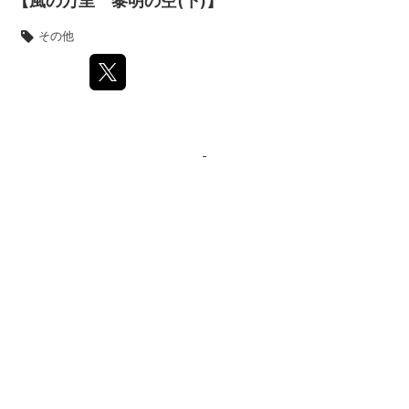
【風の万里 黎明の空(下)】
その他