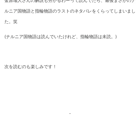
金原瑞人
さんの解説も分かるわーって読んでたら、最後まさかの
ナ
ルニア国物語
と
指輪物語
のラストのネタバレをくらってしまいまし
た。笑
(
ナルニア国物語
は読んでいたけれど、
指輪物語
は未読。)
次を読むのも楽しみです！