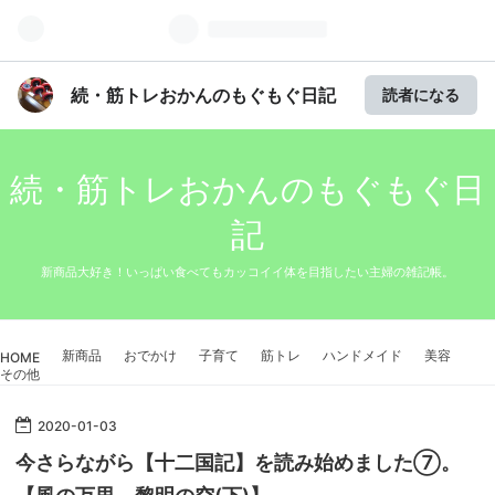
続・筋トレおかんのもぐもぐ日記
読者になる
続・筋トレおかんのもぐもぐ日
記
新商品大好き！いっぱい食べてもカッコイイ体を目指したい主婦の雑記帳。
新商品
おでかけ
子育て
筋トレ
ハンドメイド
美容
HOME
その他
2020
-
01
-
03
今さらながら【十二国記】を読み始めました⑦。